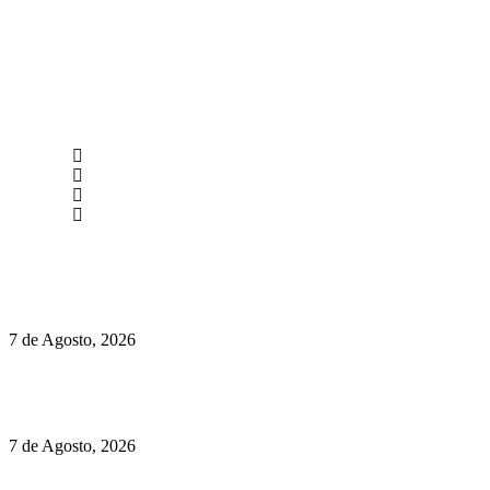
newmen@yourbranding.pt
(+351) 211 358 184
Instagram
Facebook
Políticas de Privacidade
Políticas de Cookies
Preços do Audi Q7 começam nos 110 mil euros
7 de Agosto, 2026
Chegou o novo Pêra Doce Branco Fresh Edition – Um vinho
que traz mais frescura ao verão
7 de Agosto, 2026
O mundo prefere vinhos mais frescos e menos alcoólicos