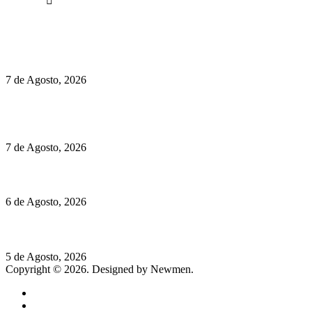
Facebook
Políticas de Privacidade
Políticas de Cookies
Preços do Audi Q7 começam nos 110 mil euros
7 de Agosto, 2026
Chegou o novo Pêra Doce Branco Fresh Edition – Um vinho
que traz mais frescura ao verão
7 de Agosto, 2026
O mundo prefere vinhos mais frescos e menos alcoólicos
6 de Agosto, 2026
Hispano Suiza Carmen Sagrera: 1115 cv ao serviço do instinto
5 de Agosto, 2026
Copyright © 2026. Designed by Newmen.
Home
General