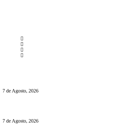
newmen@yourbranding.pt
(+351) 211 358 184
Instagram
Facebook
Políticas de Privacidade
Políticas de Cookies
Preços do Audi Q7 começam nos 110 mil euros
7 de Agosto, 2026
Chegou o novo Pêra Doce Branco Fresh Edition – Um vinho
que traz mais frescura ao verão
7 de Agosto, 2026
O mundo prefere vinhos mais frescos e menos alcoólicos