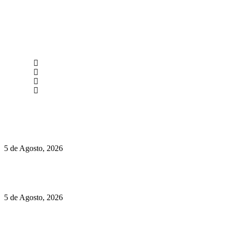
newmen@yourbranding.pt
(+351) 211 358 184
Instagram
Facebook
Políticas de Privacidade
Políticas de Cookies
Hispano Suiza Carmen Sagrera: 1115 cv ao serviço do instinto
5 de Agosto, 2026
Quinta da Moscadinha apresenta as novidades de Sidra e
Aguardente
5 de Agosto, 2026
Rússia: Aqui até as bombas atómicas são ortodoxas – um texto
de José Milhazes