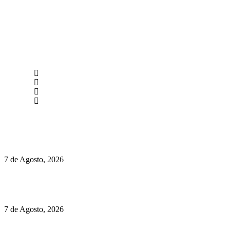
newmen@yourbranding.pt
(+351) 211 358 184
Instagram
Facebook
Políticas de Privacidade
Políticas de Cookies
Preços do Audi Q7 começam nos 110 mil euros
7 de Agosto, 2026
Chegou o novo Pêra Doce Branco Fresh Edition – Um vinho
que traz mais frescura ao verão
7 de Agosto, 2026
O mundo prefere vinhos mais frescos e menos alcoólicos