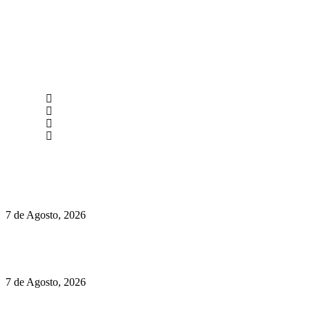
newmen@yourbranding.pt
(+351) 211 358 184
Instagram
Facebook
Políticas de Privacidade
Políticas de Cookies
Preços do Audi Q7 começam nos 110 mil euros
7 de Agosto, 2026
Chegou o novo Pêra Doce Branco Fresh Edition – Um vinho
que traz mais frescura ao verão
7 de Agosto, 2026
O mundo prefere vinhos mais frescos e menos alcoólicos