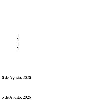
newmen@yourbranding.pt
(+351) 211 358 184
Instagram
Facebook
Políticas de Privacidade
Políticas de Cookies
O mundo prefere vinhos mais frescos e menos alcoólicos
6 de Agosto, 2026
Hispano Suiza Carmen Sagrera: 1115 cv ao serviço do instinto
5 de Agosto, 2026
Quinta da Moscadinha apresenta as novidades de Sidra e
Aguardente