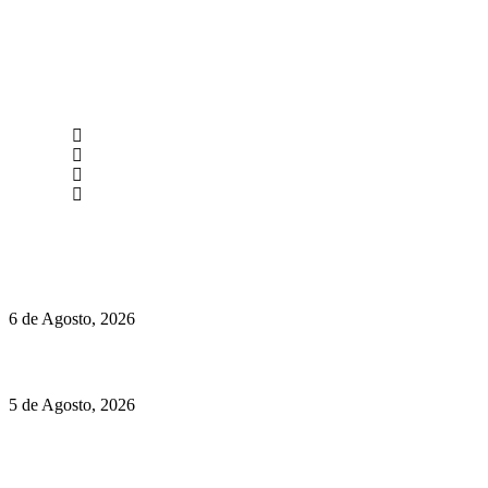
newmen@yourbranding.pt
(+351) 211 358 184
Instagram
Facebook
Políticas de Privacidade
Políticas de Cookies
O mundo prefere vinhos mais frescos e menos alcoólicos
6 de Agosto, 2026
Hispano Suiza Carmen Sagrera: 1115 cv ao serviço do instinto
5 de Agosto, 2026
Quinta da Moscadinha apresenta as novidades de Sidra e
Aguardente