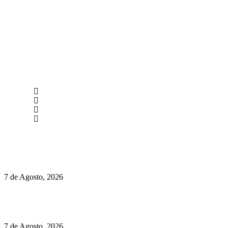
newmen@yourbranding.pt
(+351) 211 358 184
Instagram
Facebook
Políticas de Privacidade
Políticas de Cookies
Preços do Audi Q7 começam nos 110 mil euros
7 de Agosto, 2026
Chegou o novo Pêra Doce Branco Fresh Edition – Um vinho
que traz mais frescura ao verão
7 de Agosto, 2026