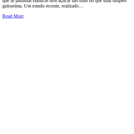
que as pastilhas elásticas sem açúcar são mais do que uma simples
guloseima. Um estudo recente, realizado…
Read More