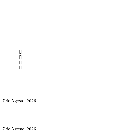
newmen@yourbranding.pt
(+351) 211 358 184
Instagram
Facebook
Políticas de Privacidade
Políticas de Cookies
Preços do Audi Q7 começam nos 110 mil euros
7 de Agosto, 2026
Chegou o novo Pêra Doce Branco Fresh Edition – Um vinho
que traz mais frescura ao verão
7 de Agosto, 2026