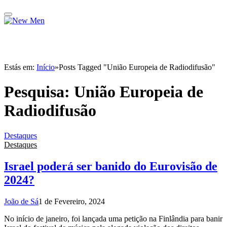
Estás em:
Início
»
Posts Tagged "União Europeia de Radiodifusão"
Pesquisa:
União Europeia de
Radiodifusão
Destaques
Destaques
Israel poderá ser banido do Eurovisão de
2024?
João de Sá
1 de Fevereiro, 2024
No início de janeiro, foi lançada uma petição na Finlândia para banir