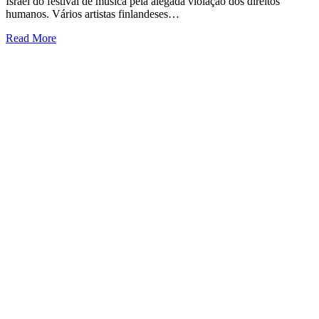
Israel do festival de música pela alegada violação dos direitos
humanos. Vários artistas finlandeses…
Read More