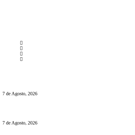
newmen@yourbranding.pt
(+351) 211 358 184
Instagram
Facebook
Políticas de Privacidade
Políticas de Cookies
Preços do Audi Q7 começam nos 110 mil euros
7 de Agosto, 2026
Chegou o novo Pêra Doce Branco Fresh Edition – Um vinho
que traz mais frescura ao verão
7 de Agosto, 2026
O mundo prefere vinhos mais frescos e menos alcoólicos