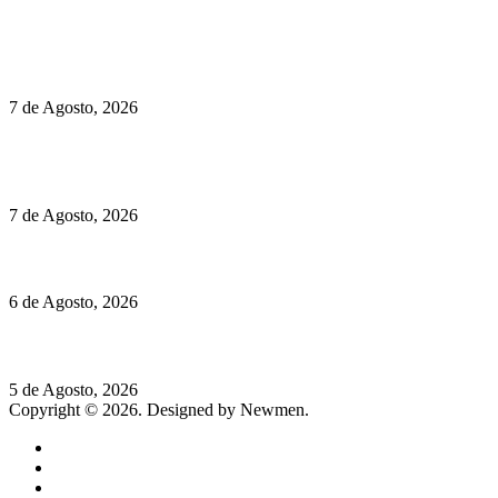
Políticas de Privacidade
Políticas de Cookies
Preços do Audi Q7 começam nos 110 mil euros
7 de Agosto, 2026
Chegou o novo Pêra Doce Branco Fresh Edition – Um vinho
que traz mais frescura ao verão
7 de Agosto, 2026
O mundo prefere vinhos mais frescos e menos alcoólicos
6 de Agosto, 2026
Hispano Suiza Carmen Sagrera: 1115 cv ao serviço do instinto
5 de Agosto, 2026
Copyright © 2026. Designed by Newmen.
Home
General
Sociedade