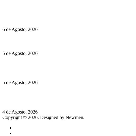
Políticas de Privacidade
Políticas de Cookies
O mundo prefere vinhos mais frescos e menos alcoólicos
6 de Agosto, 2026
Hispano Suiza Carmen Sagrera: 1115 cv ao serviço do instinto
5 de Agosto, 2026
Quinta da Moscadinha apresenta as novidades de Sidra e
Aguardente
5 de Agosto, 2026
Rússia: Aqui até as bombas atómicas são ortodoxas – um texto
de José Milhazes
4 de Agosto, 2026
Copyright © 2026. Designed by Newmen.
Home
General