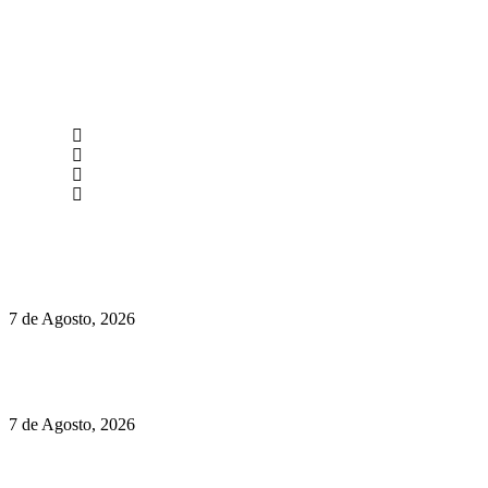
newmen@yourbranding.pt
(+351) 211 358 184
Instagram
Facebook
Políticas de Privacidade
Políticas de Cookies
Preços do Audi Q7 começam nos 110 mil euros
7 de Agosto, 2026
Chegou o novo Pêra Doce Branco Fresh Edition – Um vinho
que traz mais frescura ao verão
7 de Agosto, 2026
O mundo prefere vinhos mais frescos e menos alcoólicos