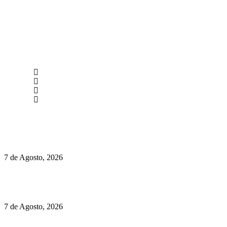
newmen@yourbranding.pt
(+351) 211 358 184
Instagram
Facebook
Políticas de Privacidade
Políticas de Cookies
Preços do Audi Q7 começam nos 110 mil euros
7 de Agosto, 2026
Chegou o novo Pêra Doce Branco Fresh Edition – Um vinho
que traz mais frescura ao verão
7 de Agosto, 2026
O mundo prefere vinhos mais frescos e menos alcoólicos