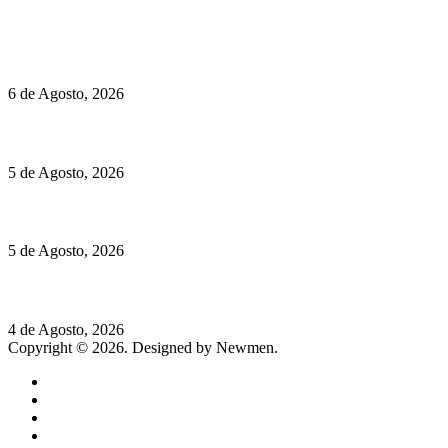
Políticas de Cookies
O mundo prefere vinhos mais frescos e menos alcoólicos
6 de Agosto, 2026
Hispano Suiza Carmen Sagrera: 1115 cv ao serviço do instinto
5 de Agosto, 2026
Quinta da Moscadinha apresenta as novidades de Sidra e Aguar
5 de Agosto, 2026
Rússia: Aqui até as bombas atómicas são ortodoxas – um texto d
4 de Agosto, 2026
Copyright © 2026. Designed by Newmen.
Home
General
Sociedade
Destaques do dia