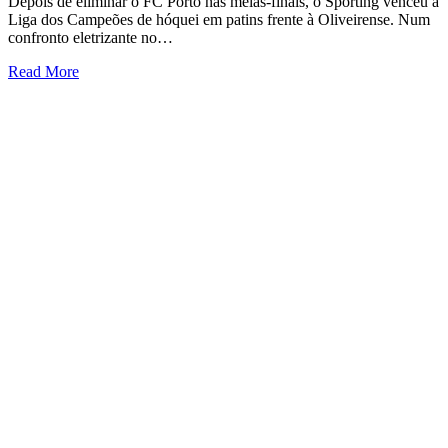
Depois de eliminar o FC Porto nas meias-finais, o Sporting venceu a
Liga dos Campeões de hóquei em patins frente à Oliveirense. Num
confronto eletrizante no…
Read More