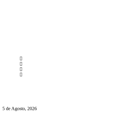
newmen@yourbranding.pt
(+351) 211 358 184
Instagram
Facebook
Políticas de Privacidade
Políticas de Cookies
Hispano Suiza Carmen Sagrera: 1115 cv ao serviço do instinto
5 de Agosto, 2026
Quinta da Moscadinha apresenta as novidades de Sidra e
Aguardente