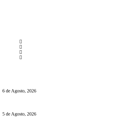
newmen@yourbranding.pt
(+351) 211 358 184
Instagram
Facebook
Políticas de Privacidade
Políticas de Cookies
O mundo prefere vinhos mais frescos e menos alcoólicos
6 de Agosto, 2026
Hispano Suiza Carmen Sagrera: 1115 cv ao serviço do instinto
5 de Agosto, 2026
Quinta da Moscadinha apresenta as novidades de Sidra e
Aguardente