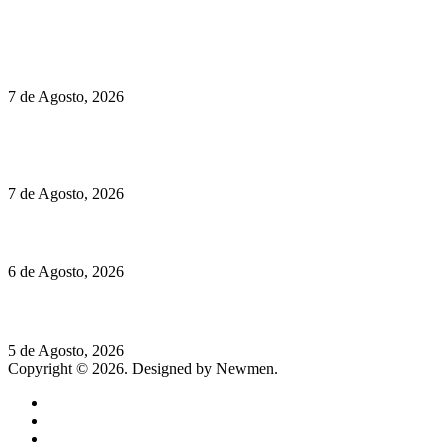
Políticas de Privacidade
Políticas de Cookies
Preços do Audi Q7 começam nos 110 mil euros
7 de Agosto, 2026
Chegou o novo Pêra Doce Branco Fresh Edition – Um vinho
que traz mais frescura ao verão
7 de Agosto, 2026
O mundo prefere vinhos mais frescos e menos alcoólicos
6 de Agosto, 2026
Hispano Suiza Carmen Sagrera: 1115 cv ao serviço do instinto
5 de Agosto, 2026
Copyright © 2026. Designed by Newmen.
Home
General
Sociedade