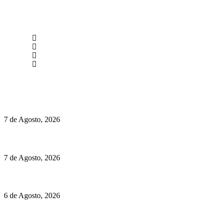
newmen@yourbranding.pt
(+351) 211 358 184
Instagram
Facebook
Políticas de Privacidade
Políticas de Cookies
Preços do Audi Q7 começam nos 110 mil euros
7 de Agosto, 2026
Chegou o novo Pêra Doce Branco Fresh Edition – Um vinho que t
7 de Agosto, 2026
O mundo prefere vinhos mais frescos e menos alcoólicos
6 de Agosto, 2026
Hispano Suiza Carmen Sagrera: 1115 cv ao serviço do instinto