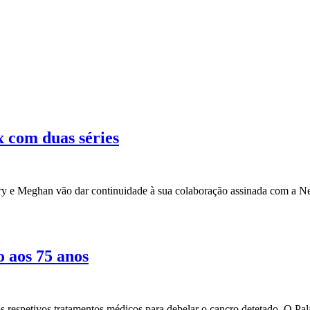
x com duas séries
ry e Meghan vão dar continuidade à sua colaboração assinada com a Ne
o aos 75 anos
 os respetivos tratamentos médicos para debelar o cancro detetado. O