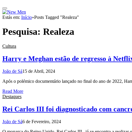
Estás em:
Início
»
Posts Tagged "Realeza"
Pesquisa:
Realeza
Cultura
Harry e Meghan estão de regresso à Netfli
João de Sá
15 de Abril, 2024
Após o polémico documentário lançado no final do ano de 2022, Har
Read More
Destaques
Rei Carlos III foi diagnosticado com cancr
João de Sá
6 de Fevereiro, 2024
O monarca do Reino Unido, Rei Carlos III, já se encontra a realizar