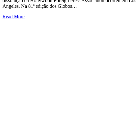
dissolução da Hollywood Foreign Press Association ocorreu em Los
Angeles. Na 81ª edição dos Globos…
Read More