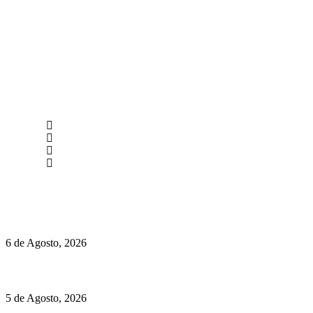
newmen@yourbranding.pt
(+351) 211 358 184
Instagram
Facebook
Políticas de Privacidade
Políticas de Cookies
O mundo prefere vinhos mais frescos e menos alcoólicos
6 de Agosto, 2026
Hispano Suiza Carmen Sagrera: 1115 cv ao serviço do instinto
5 de Agosto, 2026