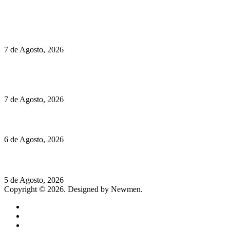
Políticas de Privacidade
Políticas de Cookies
Preços do Audi Q7 começam nos 110 mil euros
7 de Agosto, 2026
Chegou o novo Pêra Doce Branco Fresh Edition – Um vinho
que traz mais frescura ao verão
7 de Agosto, 2026
O mundo prefere vinhos mais frescos e menos alcoólicos
6 de Agosto, 2026
Hispano Suiza Carmen Sagrera: 1115 cv ao serviço do instinto
5 de Agosto, 2026
Copyright © 2026. Designed by Newmen.
Home
General
Sociedade