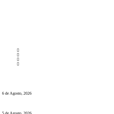
newmen@yourbranding.pt
(+351) 211 358 184
Instagram
Facebook
Políticas de Privacidade
Políticas de Cookies
O mundo prefere vinhos mais frescos e menos alcoólicos
6 de Agosto, 2026
Hispano Suiza Carmen Sagrera: 1115 cv ao serviço do instinto
5 de Agosto, 2026