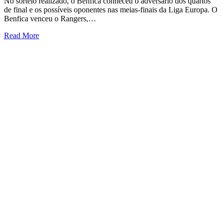
No sorteio realizado, o Benfica conheceu o adversário dos quartos
de final e os possíveis oponentes nas meias-finais da Liga Europa. O
Benfica venceu o Rangers,…
Read More