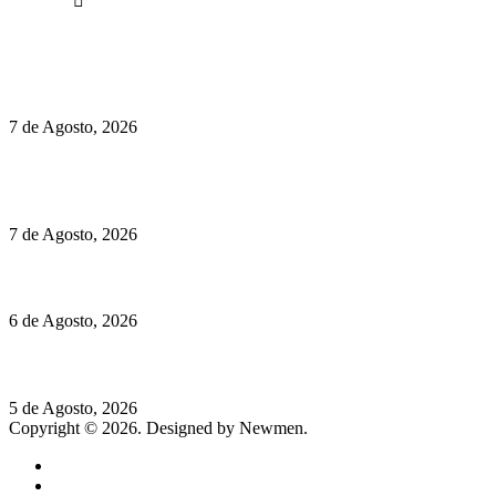
Facebook
Políticas de Privacidade
Políticas de Cookies
Preços do Audi Q7 começam nos 110 mil euros
7 de Agosto, 2026
Chegou o novo Pêra Doce Branco Fresh Edition – Um vinho
que traz mais frescura ao verão
7 de Agosto, 2026
O mundo prefere vinhos mais frescos e menos alcoólicos
6 de Agosto, 2026
Hispano Suiza Carmen Sagrera: 1115 cv ao serviço do instinto
5 de Agosto, 2026
Copyright © 2026. Designed by Newmen.
Home
General