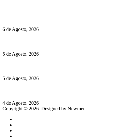
Políticas de Cookies
O mundo prefere vinhos mais frescos e menos alcoólicos
6 de Agosto, 2026
Hispano Suiza Carmen Sagrera: 1115 cv ao serviço do instinto
5 de Agosto, 2026
Quinta da Moscadinha apresenta as novidades de Sidra e Aguar
5 de Agosto, 2026
Rússia: Aqui até as bombas atómicas são ortodoxas – um texto d
4 de Agosto, 2026
Copyright © 2026. Designed by Newmen.
Home
General
Sociedade
Destaques do dia