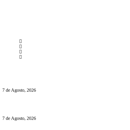
newmen@yourbranding.pt
(+351) 211 358 184
Instagram
Facebook
Políticas de Privacidade
Políticas de Cookies
Preços do Audi Q7 começam nos 110 mil euros
7 de Agosto, 2026
Chegou o novo Pêra Doce Branco Fresh Edition – Um vinho
que traz mais frescura ao verão
7 de Agosto, 2026
O mundo prefere vinhos mais frescos e menos alcoólicos