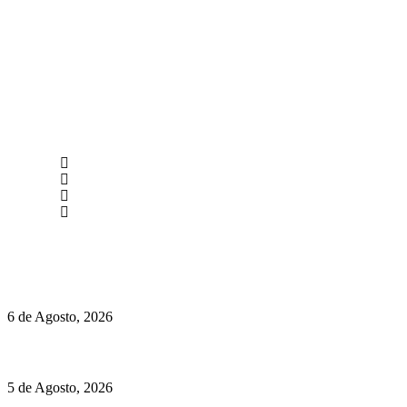
newmen@yourbranding.pt
(+351) 211 358 184
Instagram
Facebook
Políticas de Privacidade
Políticas de Cookies
O mundo prefere vinhos mais frescos e menos alcoólicos
6 de Agosto, 2026
Hispano Suiza Carmen Sagrera: 1115 cv ao serviço do instinto
5 de Agosto, 2026