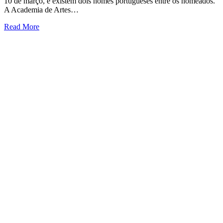
10 de março, e existem dois nomes portugueses entre os nomeados.
A Academia de Artes…
Read More