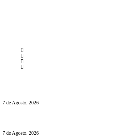
newmen@yourbranding.pt
(+351) 211 358 184
Instagram
Facebook
Políticas de Privacidade
Políticas de Cookies
Preços do Audi Q7 começam nos 110 mil euros
7 de Agosto, 2026
Chegou o novo Pêra Doce Branco Fresh Edition – Um vinho
que traz mais frescura ao verão
7 de Agosto, 2026