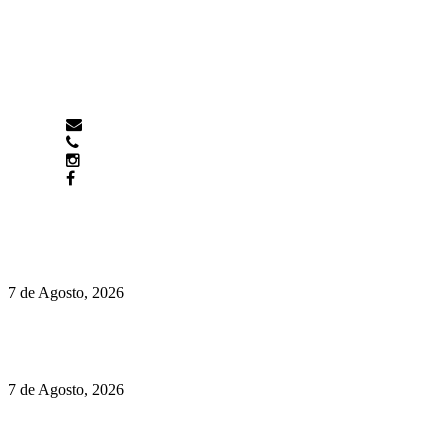
newmen@yourbranding.pt
(+351) 211 358 184
Instagram
Facebook
Políticas de Privacidade
Políticas de Cookies
Preços do Audi Q7 começam nos 110 mil euros
7 de Agosto, 2026
Chegou o novo Pêra Doce Branco Fresh Edition – Um vinho
que traz mais frescura ao verão
7 de Agosto, 2026
O mundo prefere vinhos mais frescos e menos alcoólicos