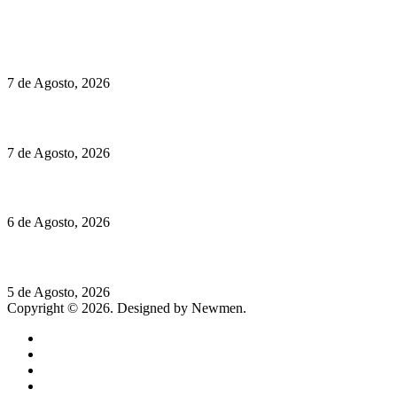
Políticas de Cookies
Preços do Audi Q7 começam nos 110 mil euros
7 de Agosto, 2026
Chegou o novo Pêra Doce Branco Fresh Edition – Um vinho que t
7 de Agosto, 2026
O mundo prefere vinhos mais frescos e menos alcoólicos
6 de Agosto, 2026
Hispano Suiza Carmen Sagrera: 1115 cv ao serviço do instinto
5 de Agosto, 2026
Copyright © 2026. Designed by Newmen.
Home
General
Sociedade
Destaques do dia