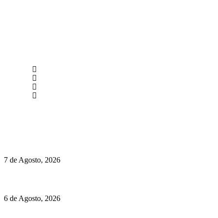
newmen@yourbranding.pt
(+351) 211 358 184
Instagram
Facebook
Políticas de Privacidade
Políticas de Cookies
Chegou o novo Pêra Doce Branco Fresh Edition – Um vinho
que traz mais frescura ao verão
7 de Agosto, 2026
O mundo prefere vinhos mais frescos e menos alcoólicos
6 de Agosto, 2026
Hispano Suiza Carmen Sagrera: 1115 cv ao serviço do instinto