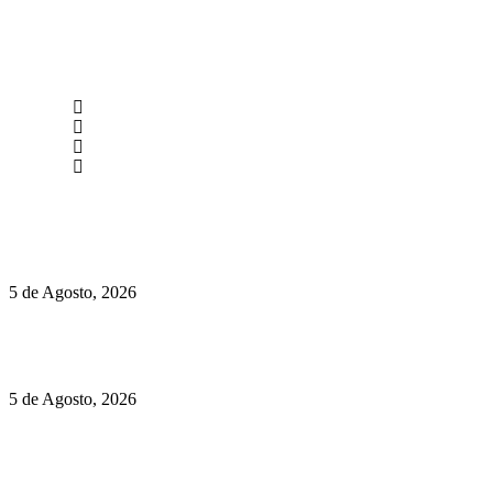
newmen@yourbranding.pt
(+351) 211 358 184
Instagram
Facebook
Políticas de Privacidade
Políticas de Cookies
Hispano Suiza Carmen Sagrera: 1115 cv ao serviço do instinto
5 de Agosto, 2026
Quinta da Moscadinha apresenta as novidades de Sidra e
Aguardente
5 de Agosto, 2026
Rússia: Aqui até as bombas atómicas são ortodoxas – um texto
de José Milhazes