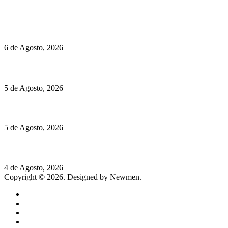
Políticas de Cookies
O mundo prefere vinhos mais frescos e menos alcoólicos
6 de Agosto, 2026
Hispano Suiza Carmen Sagrera: 1115 cv ao serviço do instinto
5 de Agosto, 2026
Quinta da Moscadinha apresenta as novidades de Sidra e Aguar
5 de Agosto, 2026
Rússia: Aqui até as bombas atómicas são ortodoxas – um texto d
4 de Agosto, 2026
Copyright © 2026. Designed by Newmen.
Home
General
Sociedade
Destaques do dia