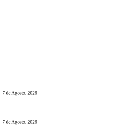
newmen@yourbranding.pt
(+351) 211 358 184
Instagram
Facebook
Políticas de Privacidade
Políticas de Cookies
Preços do Audi Q7 começam nos 110 mil euros
7 de Agosto, 2026
Chegou o novo Pêra Doce Branco Fresh Edition – Um vinho
que traz mais frescura ao verão
7 de Agosto, 2026
O mundo prefere vinhos mais frescos e menos alcoólicos