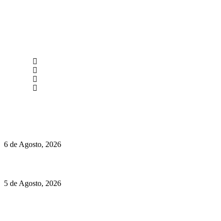
newmen@yourbranding.pt
(+351) 211 358 184
Instagram
Facebook
Políticas de Privacidade
Políticas de Cookies
O mundo prefere vinhos mais frescos e menos alcoólicos
6 de Agosto, 2026
Hispano Suiza Carmen Sagrera: 1115 cv ao serviço do instinto
5 de Agosto, 2026
Quinta da Moscadinha apresenta as novidades de Sidra e
Aguardente