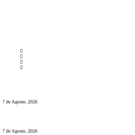
newmen@yourbranding.pt
(+351) 211 358 184
Instagram
Facebook
Políticas de Privacidade
Políticas de Cookies
Preços do Audi Q7 começam nos 110 mil euros
7 de Agosto, 2026
Chegou o novo Pêra Doce Branco Fresh Edition – Um vinho
que traz mais frescura ao verão
7 de Agosto, 2026