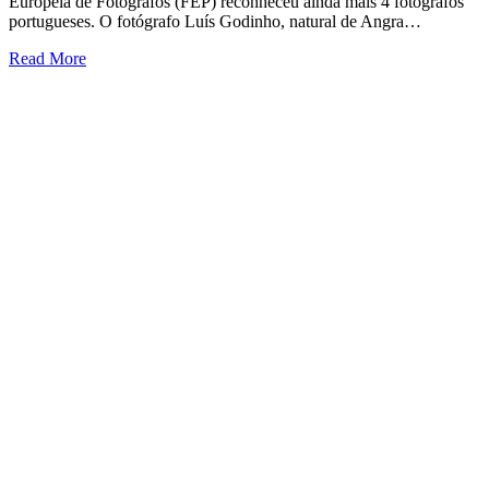
Europeia de Fotógrafos (FEP) reconheceu ainda mais 4 fotógrafos
portugueses. O fotógrafo Luís Godinho, natural de Angra…
Read More