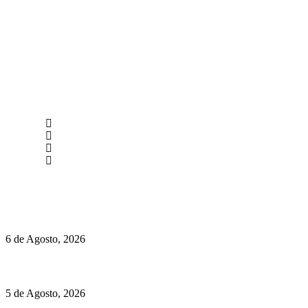
newmen@yourbranding.pt
(+351) 211 358 184
Instagram
Facebook
Políticas de Privacidade
Políticas de Cookies
O mundo prefere vinhos mais frescos e menos alcoólicos
6 de Agosto, 2026
Hispano Suiza Carmen Sagrera: 1115 cv ao serviço do instinto
5 de Agosto, 2026