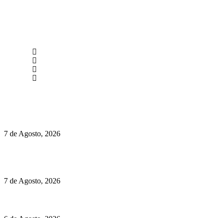
newmen@yourbranding.pt
(+351) 211 358 184
Instagram
Facebook
Políticas de Privacidade
Políticas de Cookies
Preços do Audi Q7 começam nos 110 mil euros
7 de Agosto, 2026
Chegou o novo Pêra Doce Branco Fresh Edition – Um vinho
que traz mais frescura ao verão
7 de Agosto, 2026
O mundo prefere vinhos mais frescos e menos alcoólicos