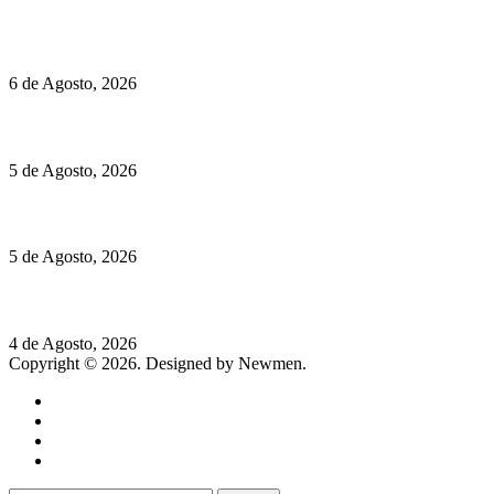
O mundo prefere vinhos mais frescos e menos alcoólicos
6 de Agosto, 2026
Hispano Suiza Carmen Sagrera: 1115 cv ao serviço do instinto
5 de Agosto, 2026
Quinta da Moscadinha apresenta as novidades de Sidra e Aguar
5 de Agosto, 2026
Rússia: Aqui até as bombas atómicas são ortodoxas – um texto d
4 de Agosto, 2026
Copyright © 2026. Designed by Newmen.
Home
General
Sociedade
Destaques do dia