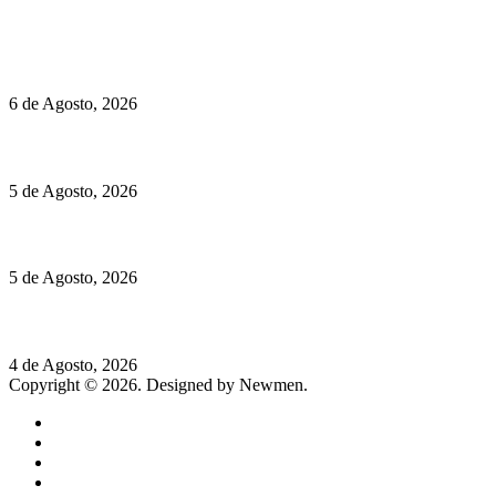
Políticas de Cookies
O mundo prefere vinhos mais frescos e menos alcoólicos
6 de Agosto, 2026
Hispano Suiza Carmen Sagrera: 1115 cv ao serviço do instinto
5 de Agosto, 2026
Quinta da Moscadinha apresenta as novidades de Sidra e Aguar
5 de Agosto, 2026
Rússia: Aqui até as bombas atómicas são ortodoxas – um texto d
4 de Agosto, 2026
Copyright © 2026. Designed by Newmen.
Home
General
Sociedade
Destaques do dia