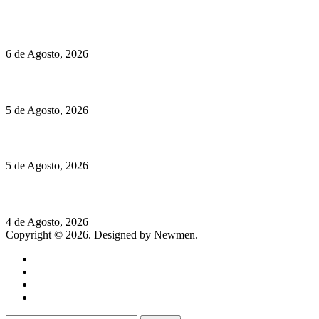
O mundo prefere vinhos mais frescos e menos alcoólicos
6 de Agosto, 2026
Hispano Suiza Carmen Sagrera: 1115 cv ao serviço do instinto
5 de Agosto, 2026
Quinta da Moscadinha apresenta as novidades de Sidra e Aguar
5 de Agosto, 2026
Rússia: Aqui até as bombas atómicas são ortodoxas – um texto d
4 de Agosto, 2026
Copyright © 2026. Designed by Newmen.
Home
General
Sociedade
Destaques do dia