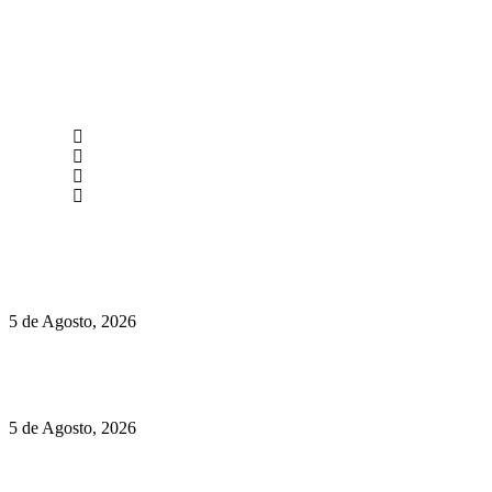
newmen@yourbranding.pt
(+351) 211 358 184
Instagram
Facebook
Políticas de Privacidade
Políticas de Cookies
Hispano Suiza Carmen Sagrera: 1115 cv ao serviço do instinto
5 de Agosto, 2026
Quinta da Moscadinha apresenta as novidades de Sidra e
Aguardente
5 de Agosto, 2026
Rússia: Aqui até as bombas atómicas são ortodoxas – um texto
de José Milhazes