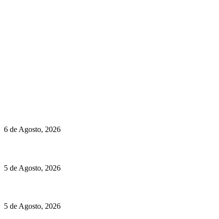
newmen@yourbranding.pt
(+351) 211 358 184
Instagram
Facebook
Políticas de Privacidade
Políticas de Cookies
O mundo prefere vinhos mais frescos e menos alcoólicos
6 de Agosto, 2026
Hispano Suiza Carmen Sagrera: 1115 cv ao serviço do instinto
5 de Agosto, 2026
Quinta da Moscadinha apresenta as novidades de Sidra e Aguar
5 de Agosto, 2026