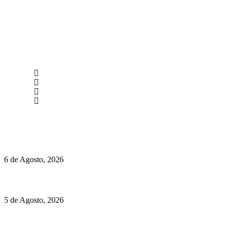
newmen@yourbranding.pt
(+351) 211 358 184
Instagram
Facebook
Políticas de Privacidade
Políticas de Cookies
O mundo prefere vinhos mais frescos e menos alcoólicos
6 de Agosto, 2026
Hispano Suiza Carmen Sagrera: 1115 cv ao serviço do instinto
5 de Agosto, 2026
Quinta da Moscadinha apresenta as novidades de Sidra e
Aguardente