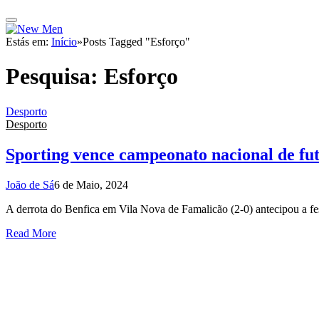
Estás em:
Início
»
Posts Tagged "Esforço"
Pesquisa:
Esforço
Desporto
Desporto
Sporting vence campeonato nacional de fu
João de Sá
6 de Maio, 2024
A derrota do Benfica em Vila Nova de Famalicão (2-0) antecipou a f
Read More