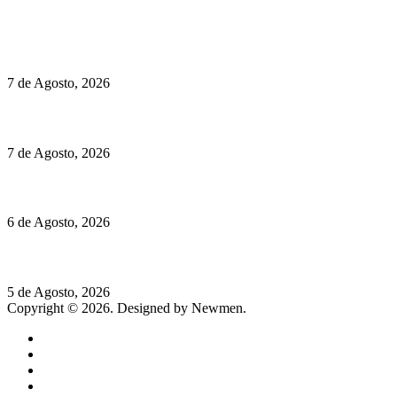
Políticas de Cookies
Preços do Audi Q7 começam nos 110 mil euros
7 de Agosto, 2026
Chegou o novo Pêra Doce Branco Fresh Edition – Um vinho que t
7 de Agosto, 2026
O mundo prefere vinhos mais frescos e menos alcoólicos
6 de Agosto, 2026
Hispano Suiza Carmen Sagrera: 1115 cv ao serviço do instinto
5 de Agosto, 2026
Copyright © 2026. Designed by Newmen.
Home
General
Sociedade
Destaques do dia