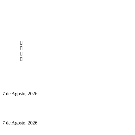
newmen@yourbranding.pt
(+351) 211 358 184
Instagram
Facebook
Políticas de Privacidade
Políticas de Cookies
Preços do Audi Q7 começam nos 110 mil euros
7 de Agosto, 2026
Chegou o novo Pêra Doce Branco Fresh Edition – Um vinho
que traz mais frescura ao verão
7 de Agosto, 2026
O mundo prefere vinhos mais frescos e menos alcoólicos