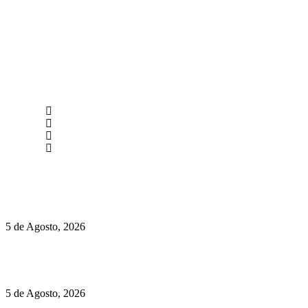
newmen@yourbranding.pt
(+351) 211 358 184
Instagram
Facebook
Políticas de Privacidade
Políticas de Cookies
Hispano Suiza Carmen Sagrera: 1115 cv ao serviço do instinto
5 de Agosto, 2026
Quinta da Moscadinha apresenta as novidades de Sidra e
Aguardente
5 de Agosto, 2026