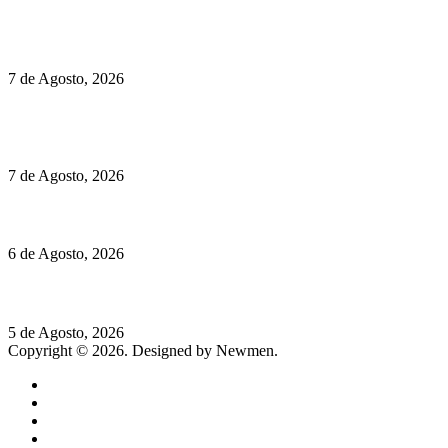
Políticas de Cookies
Preços do Audi Q7 começam nos 110 mil euros
7 de Agosto, 2026
Chegou o novo Pêra Doce Branco Fresh Edition – Um vinho
que traz mais frescura ao verão
7 de Agosto, 2026
O mundo prefere vinhos mais frescos e menos alcoólicos
6 de Agosto, 2026
Hispano Suiza Carmen Sagrera: 1115 cv ao serviço do instinto
5 de Agosto, 2026
Copyright © 2026. Designed by Newmen.
Home
General
Sociedade
Destaques do dia