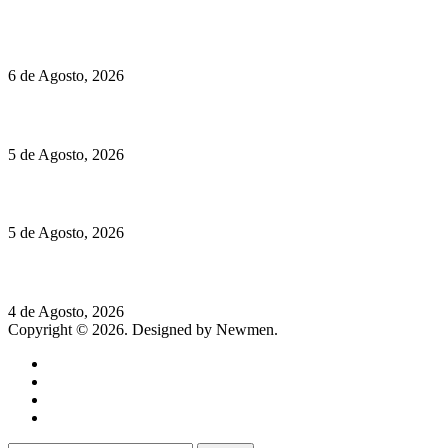
O mundo prefere vinhos mais frescos e menos alcoólicos
6 de Agosto, 2026
Hispano Suiza Carmen Sagrera: 1115 cv ao serviço do instinto
5 de Agosto, 2026
Quinta da Moscadinha apresenta as novidades de Sidra e Aguar
5 de Agosto, 2026
Rússia: Aqui até as bombas atómicas são ortodoxas – um texto d
4 de Agosto, 2026
Copyright © 2026. Designed by Newmen.
Home
General
Sociedade
Destaques do dia