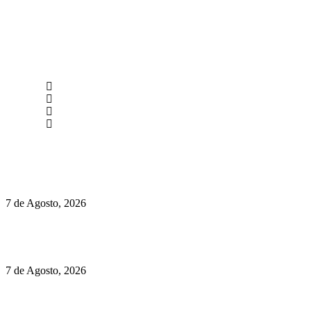
newmen@yourbranding.pt
(+351) 211 358 184
Instagram
Facebook
Políticas de Privacidade
Políticas de Cookies
Preços do Audi Q7 começam nos 110 mil euros
7 de Agosto, 2026
Chegou o novo Pêra Doce Branco Fresh Edition – Um vinho
que traz mais frescura ao verão
7 de Agosto, 2026
O mundo prefere vinhos mais frescos e menos alcoólicos